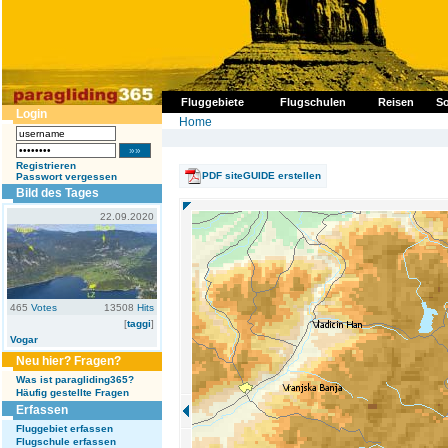
Fluggebiete
Flugschulen
Reisen
So
Login
Home
Registrieren
PDF siteGUIDE erstellen
Passwort vergessen
Bild des Tages
22.09.2020
465
Votes
13508
Hits
[
taggi
]
Vogar
Neu hier? Fragen?
Was ist paragliding365?
Häufig gestellte Fragen
Erfassen
Fluggebiet erfassen
Flugschule erfassen