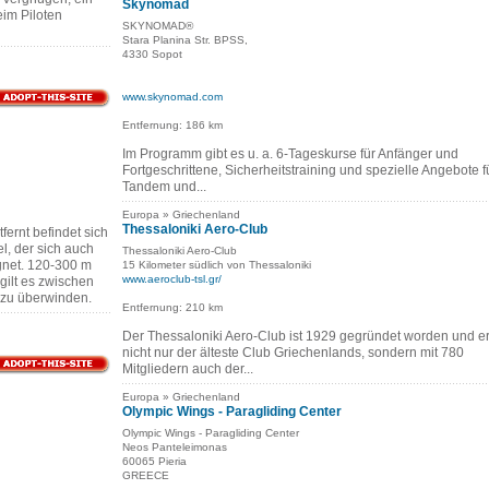
Skynomad
im Piloten
SKYNOMAD®
Stara Planina Str. BPSS,
4330 Sopot
www.skynomad.com
Entfernung: 186 km
Im Programm gibt es u. a. 6-Tageskurse für Anfänger und
Fortgeschrittene, Sicherheitstraining und spezielle Angebote f
Tandem und...
Europa » Griechenland
Thessaloniki Aero-Club
fernt befindet sich
, der sich auch
Thessaloniki Aero-Club
ignet. 120-300 m
15 Kilometer südlich von Thessaloniki
www.aeroclub-tsl.gr/
ilt es zwischen
 zu überwinden.
Entfernung: 210 km
Der Thessaloniki Aero-Club ist 1929 gegründet worden und er 
nicht nur der älteste Club Griechenlands, sondern mit 780
Mitgliedern auch der...
Europa » Griechenland
Olympic Wings - Paragliding Center
Olympic Wings - Paragliding Center
Neos Panteleimonas
60065 Pieria
GREECE