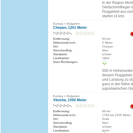
In der Region Mon
Gleitschirmflieger
Fluggebiet aus zum
starten (4 km).
Europa » Bulgarien
Chepan, 1201 Meter
Entfernung:
63 km
Höhenuntersch.:
0 Meter
Ort:
Chepan
Streckenflug:
Nein
Startplatz:
schwer
Landeplatz:
mittel
Start Richtungen:
500 m Höhenuntersc
diesem Fluggebiet 
und Landung zu üb
ganz in der Nähe d
jugoslawischen Gr
Europa » Bulgarien
Vitosha, 1500 Meter
Entfernung:
66 km
Höhenuntersch.:
1789 bis 2200 Meter
Ort:
Sofia
Streckenflug:
Nein
Startplatz:
schwer
Landeplatz:
leicht