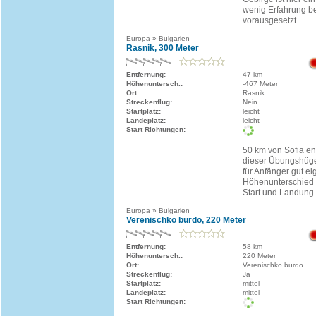
wenig Erfahrung be
vorausgesetzt.
Europa » Bulgarien
Rasnik, 300 Meter
Entfernung:
47 km
Höhenuntersch.:
-467 Meter
Ort:
Rasnik
Streckenflug:
Nein
Startplatz:
leicht
Landeplatz:
leicht
Start Richtungen:
50 km von Sofia ent
dieser Übungshügel
für Anfänger gut e
Höhenunterschied g
Start und Landung
Europa » Bulgarien
Verenischko burdo, 220 Meter
Entfernung:
58 km
Höhenuntersch.:
220 Meter
Ort:
Verenischko burdo
Streckenflug:
Ja
Startplatz:
mittel
Landeplatz:
mittel
Start Richtungen: