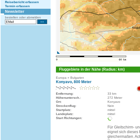
Reisebericht erfassen
Termin erfassen
Newsletter
bestellen oder abmelden
Fluggebiete in der Nähe (Radius: km)
Europa » Bulgarien
Konyavo, 800 Meter
Entfernung:
33 km
Höhenuntersch.:
272 Meter
Ort:
Konyavo
Streckenflug:
Nein
Startplatz:
mittel
Landeplatz:
mittel
Start Richtungen:
Für Gleitschirm- u
eignet sich dieses
gleichermaßen. Ach