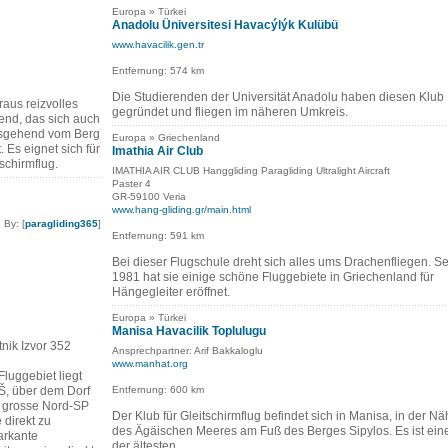
Europa » Türkei
Anadolu Üniversitesi Havacýlýk Kulübü
www.havacilik.gen.tr
Entfernung: 574 km
Die Studierenden der Universität Anadolu haben diesen Klub
raus reizvolles
gegründet und fliegen im näheren Umkreis.
end, das sich auch
usgehend vom Berg
Europa » Griechenland
. Es eignet sich für
Imathia Air Club
schirmflug.
IMATHIA AIR CLUB Hanggliding Paragliding Ultralight Aircraft
Paster 4
GR-59100 Veria
www.hang-gliding.gr/main.html
By: [
paragliding365
]
Entfernung: 591 km
Bei dieser Flugschule dreht sich alles ums Drachenfliegen. Se
1981 hat sie einige schöne Fluggebiete in Griechenland für
Hängegleiter eröffnet.
Europa » Türkei
Manisa Havacilik Toplulugu
nik Izvor 352
Ansprechpartner: Arif Bakkaloglu
www.manhat.org
luggebiet liegt
IŠ, über dem Dorf
Entfernung: 600 km
 grosse Nord-SP
Der Klub für Gleitschirmflug befindet sich in Manisa, in der N
e direkt zu
des Ägäischen Meeres am Fuß des Berges Sipylos. Es ist ein
arkante
der ältesten...