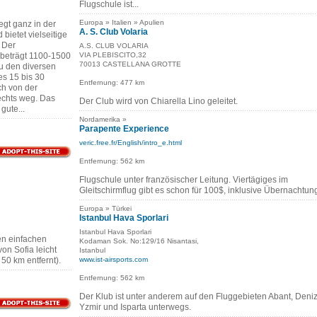
Flugschule ist...
Europa » Italien » Apulien
egt ganz in der
A. S. Club Volaria
bietet vielseitige
 Der
A.S. CLUB VOLARIA
beträgt 1100-1500
VIA PLEBISCITO,32
70013 CASTELLANA GROTTE
Zu den diversen
es 15 bis 30
Entfernung: 477 km
h von der
echts weg. Das
Der Club wird von Chiarella Lino geleitet.
gute...
Nordamerika »
Parapente Experience
veric.free.fr/English/intro_e.html
Entfernung: 562 km
Flugschule unter französischer Leitung. Viertägiges im
Gleitschirmflug gibt es schon für 100$, inklusive Übernachtun
Europa » Türkei
Istanbul Hava Sporlari
Istanbul Hava Sporlari
nen einfachen
Kodaman Sok. No:129/16 Nisantasi,
on Sofia leicht
Istanbul
 50 km entfernt).
www.ist-airsports.com
Entfernung: 562 km
Der Klub ist unter anderem auf den Fluggebieten Abant, Denizl
Yzmir und Isparta unterwegs.