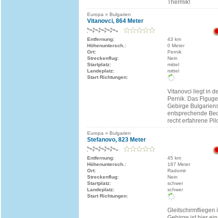
Thermik!
Europa » Bulgarien
Vitanovci, 864 Meter
Entfernung:
43 km
Höhenuntersch.:
0 Meter
Ort:
Pernik
Streckenflug:
Nein
Startplatz:
mittel
Landeplatz:
mittel
Start Richtungen:
Vitanovci liegt in 
Pernik. Das Flgugeb
Gebirge Bulgariens 
entsprechende Be
recht erfahrene Pil
Europa » Bulgarien
Stefanovo, 823 Meter
Entfernung:
45 km
Höhenuntersch.:
187 Meter
Ort:
Radomir
Streckenflug:
Nein
Startplatz:
schwer
Landeplatz:
schwer
Start Richtungen:
Gleitschirmfliegen
Gebirge ist hier ei