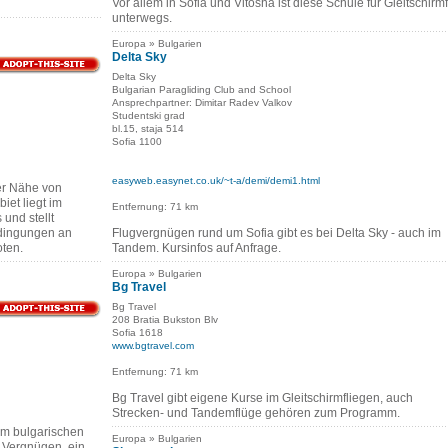
Vor allem in Sofia und Vitosha ist diese Schule für Gleitschirm
unterwegs.
Europa » Bulgarien
Delta Sky
Delta Sky
Bulgarian Paragliding Club and School
Ansprechpartner: Dimitar Radev Valkov
Studentski grad
bl.15, staja 514
Sofia 1100
easyweb.easynet.co.uk/~t-a/demi/demi1.html
der Nähe von
iet liegt im
Entfernung: 71 km
und stellt
dingungen an
Flugvergnügen rund um Sofia gibt es bei Delta Sky - auch im
oten.
Tandem. Kursinfos auf Anfrage.
Europa » Bulgarien
Bg Travel
Bg Travel
208 Bratia Bukston Blv
Sofia 1618
www.bgtravel.com
Entfernung: 71 km
Bg Travel gibt eigene Kurse im Gleitschirmfliegen, auch
Strecken- und Tandemflüge gehören zum Programm.
 im bulgarischen
Europa » Bulgarien
n Vergnügen, ein