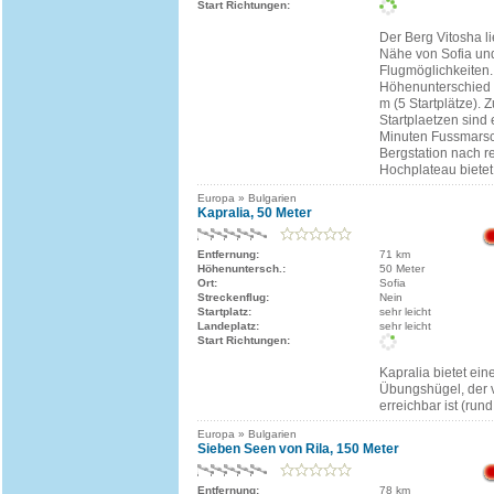
Start Richtungen:
Der Berg Vitosha li
Nähe von Sofia und 
Flugmöglichkeiten.
Höhenunterschied 
m (5 Startplätze). 
Startplaetzen sind 
Minuten Fussmarsc
Bergstation nach r
Hochplateau bietet 
Europa » Bulgarien
Kapralia, 50 Meter
Entfernung:
71 km
Höhenuntersch.:
50 Meter
Ort:
Sofia
Streckenflug:
Nein
Startplatz:
sehr leicht
Landeplatz:
sehr leicht
Start Richtungen:
Kapralia bietet ei
Übungshügel, der v
erreichbar ist (rund
Europa » Bulgarien
Sieben Seen von Rila, 150 Meter
Entfernung:
78 km