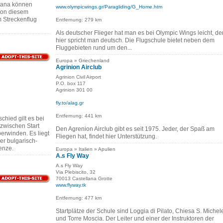
tana können
www.olympicwings.gr/Paragliding/G_Home.htm
 von diesem
 Streckenflug
Entfernung: 279 km
Als deutscher Flieger hat man es bei Olympic Wings leicht, d
hier spricht man deutsch. Die Flugschule bietet neben dem
Fluggebieten rund um den...
Europa » Griechenland
Agrinion Airclub
Agrinion Civil Airport
P.O. box 117
Agrinion 301 00
fly.to/alag.gr
Entfernung: 441 km
hied gilt es bei
zwischen Start
Den Agrenion Airclub gibt es seit 1975. Jeder, der Spaß am
erwinden. Es liegt
Fliegen hat, findet hier Unterstützung.
er bulgarisch-
enze.
Europa » Italien » Apulien
A.s Fly Way
A.s Fly Way
Via Plebiscito, 32
70013 Castellana Grotte
www.flyway.tk
Entfernung: 477 km
Startplätze der Schule sind Loggia di Pilato, Chiesa S. Michel
und Torre Moscia. Der Leiter und einer der Instruktoren der