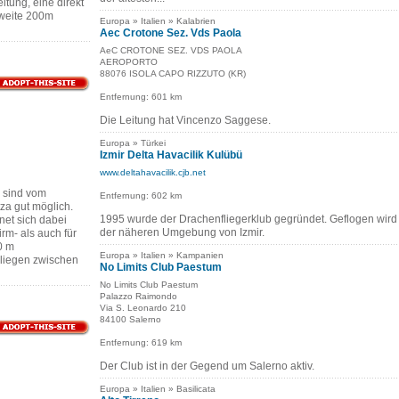
tung, eine direkt
zweite 200m
Europa » Italien » Kalabrien
Aec Crotone Sez. Vds Paola
AeC CROTONE SEZ. VDS PAOLA
AEROPORTO
88076 ISOLA CAPO RIZZUTO (KR)
Entfernung: 601 km
Die Leitung hat Vincenzo Saggese.
Europa » Türkei
Izmir Delta Havacilik Kulübü
www.deltahavacilik.cjb.net
 sind vom
Entfernung: 602 km
tza gut möglich.
1995 wurde der Drachenfliegerklub gegründet. Geflogen wird 
net sich dabei
der näheren Umgebung von Izmir.
irm- als auch für
0 m
Europa » Italien » Kampanien
liegen zwischen
No Limits Club Paestum
No Limits Club Paestum
Palazzo Raimondo
Via S. Leonardo 210
84100 Salerno
Entfernung: 619 km
Der Club ist in der Gegend um Salerno aktiv.
Europa » Italien » Basilicata