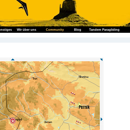
nstiges
Wir über uns
Community
Blog
Tandem Paragliding