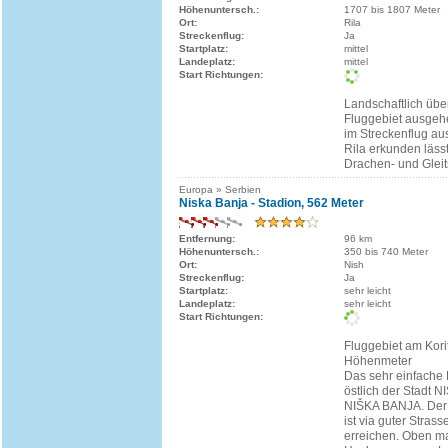
Höhenuntersch.:
1707 bis 1807 Meter
Ort:
Rila
Streckenflug:
Ja
Startplatz:
mittel
Landeplatz:
mittel
Start Richtungen:
Landschaftlich übe
Fluggebiet ausgeh
im Streckenflug a
Rila erkunden lässt
Drachen- und Gleit
Europa » Serbien
Niska Banja - Stadion, 562 Meter
Entfernung:
96 km
Höhenuntersch.:
350 bis 740 Meter
Ort:
Nish
Streckenflug:
Ja
Startplatz:
sehr leicht
Landeplatz:
sehr leicht
Start Richtungen:
Fluggebiet am Korit
Höhenmeter
Das sehr einfache F
östlich der Stadt N
NIŠKA BANJA. Der
ist via guter Strass
erreichen. Oben m