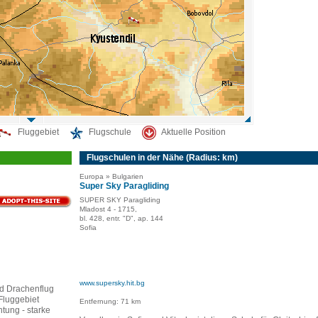
Fluggebiet
Flugschule
Aktuelle Position
Flugschulen in der Nähe (Radius: km)
Europa » Bulgarien
Super Sky Paragliding
SUPER SKY Paragliding
Mladost 4 - 1715,
bl. 428, entr. "D", ap. 144
Sofia
www.supersky.hit.bg
nd Drachenflug
 Fluggebiet
Entfernung: 71 km
tung - starke