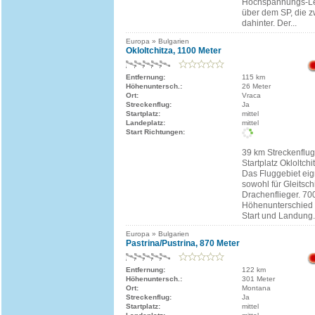
Hochspannungs-Lei
über dem SP, die 
dahinter. Der...
Europa » Bulgarien
Okloltchitza, 1100 Meter
Entfernung:
115 km
Höhenuntersch.:
26 Meter
Ort:
Vraca
Streckenflug:
Ja
Startplatz:
mittel
Landeplatz:
mittel
Start Richtungen:
39 km Streckenflug
Startplatz Okloltchi
Das Fluggebiet eig
sowohl für Gleitsch
Drachenflieger. 70
Höhenunterschied 
Start und Landung.
Europa » Bulgarien
Pastrina/Pustrina, 870 Meter
Entfernung:
122 km
Höhenuntersch.:
301 Meter
Ort:
Montana
Streckenflug:
Ja
Startplatz:
mittel