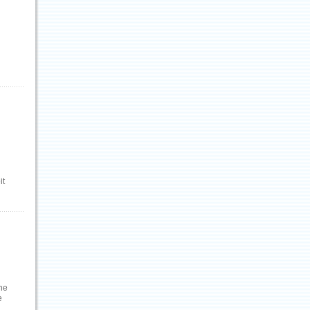
it
ähe
e