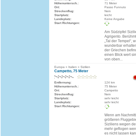
Höhenuntersch.:
71 Meter
Ort:
Passo Funnuto
Streckenflug:
Nein
Startplatz:
leicht
Landeplatz:
Keine Angabe
Start Richtungen:
Am Südzipfel Sizili
Agrigento. Berühmt 
„Tal der Tempel“, w
wunderbar erhalten
der Griechen befin
einen Blick wert s
von oben...
Europa » Italien » Sizilien
Campetto, 75 Meter
Entfernung:
124 km
Höhenuntersch.:
75 Meter
Ort:
Campetto
Streckenflug:
Nein
Startplatz:
sehr leicht
Landeplatz:
sehr leicht
Start Richtungen:
Wenn am Nachmitt
größeren Fluggebi
Siziliens wegen de
mehr geflogen we
es nicht lassen kan