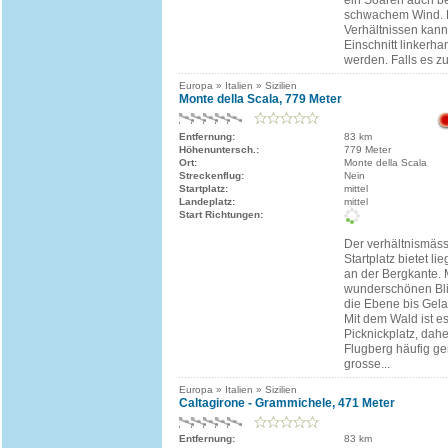
ein Soaren auch be
schwachem Wind. 
Verhältnissen kann
Einschnitt linkerh
werden. Falls es zu
Europa » Italien » Sizilien
Monte della Scala, 779 Meter
Entfernung:
83 km
Höhenuntersch.:
779 Meter
Ort:
Monte della Scala
Streckenflug:
Nein
Startplatz:
mittel
Landeplatz:
mittel
Start Richtungen:
Der verhältnismäs
Startplatz bietet li
an der Bergkante. 
wunderschönen Bli
die Ebene bis Gela
Mit dem Wald ist e
Picknickplatz, dahe
Flugberg häufig ge
grosse...
Europa » Italien » Sizilien
Caltagirone - Grammichele, 471 Meter
Entfernung:
83 km