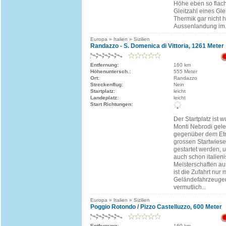
Höhe eben so flach
Gleitzahl eines Gl
Thermik gar nicht h
Aussenlandung im.
Europa » Italien » Sizilien
Randazzo - S. Domenica di Vittoria, 1261 Meter
Entfernung:
160 km
Höhenuntersch.:
555 Meter
Ort:
Randazzo
Streckenflug:
Nein
Startplatz:
leicht
Landeplatz:
leicht
Start Richtungen:
Der Startplatz ist
Monti Nebrodi gel
gegenüber dem Etn
grossen Startwiese
gestartet werden, 
auch schon italien
Meisterschaften au
ist die Zufahrt nur m
Geländefahrzeugen 
vermutlich...
Europa » Italien » Sizilien
Poggio Rotondo / Pizzo Castelluzzo, 600 Meter
Entfernung:
160 km