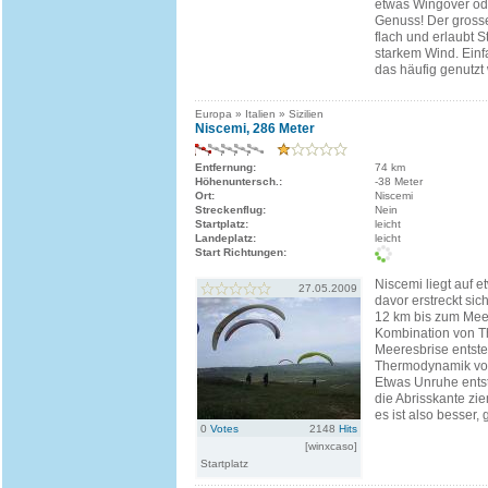
etwas Wingover od
Genuss! Der grosse 
flach und erlaubt S
starkem Wind. Ein
das häufig genutzt 
Europa » Italien » Sizilien
Niscemi, 286 Meter
Entfernung:
74 km
Höhenuntersch.:
-38 Meter
Ort:
Niscemi
Streckenflug:
Nein
Startplatz:
leicht
Landeplatz:
leicht
Start Richtungen:
Niscemi liegt auf 
27.05.2009
davor erstreckt si
12 km bis zum Meer
Kombination von T
Meeresbrise entste
Thermodynamik vor
Etwas Unruhe ents
die Abrisskante ziem
es ist also besser,
0
Votes
2148
Hits
[winxcaso]
Startplatz