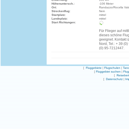
Höhenuntersch.:
-106 Meter
Ort:
Randazzo/Rocella Va
Streckenflug:
Nein
Startplatz:
mittel
Landeplatz:
mittel
Start Richtungen:
Für Flieger auf mit
dieses schöne Flug
geeignet. Kontakt 
Nord, Tel.: + 39 (0
(0) 95-7212447.
[
Fluggebiete
|
Flugschulen
|
Tand
[
Fluggebiet suchen
|
Flu
[
Reiseber
[
Datenschutz
|
Im