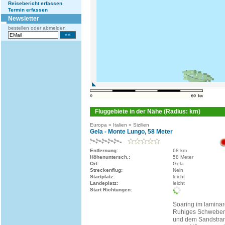
Reisebericht erfassen
Termin erfassen
Newsletter
bestellen oder abmelden
Fluggebiete in der Nähe (Radius: km)
Europa » Italien » Sizilien
Gela - Monte Lungo, 58 Meter
Entfernung:
68 km
Höhenuntersch.:
58 Meter
Ort:
Gela
Streckenflug:
Nein
Startplatz:
leicht
Landeplatz:
leicht
Start Richtungen:
Soaring im lamina
Ruhiges Schweben
und dem Sandstra