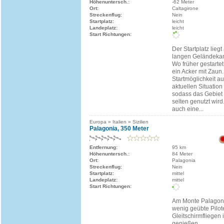
Höhenuntersch.:
-62 Meter
Ort:
Caltagirone
Streckenflug:
Nein
Startplatz:
leicht
Landeplatz:
leicht
Start Richtungen:
Der Startplatz liegt
langen Geländeka
Wo früher gestartet
ein Acker mit Zaun
Startmöglichkeit a
aktuellen Situatio
sodass das Gebiet
selten genutzt wird
auch eine...
Europa » Italien » Sizilien
Palagonia, 350 Meter
Entfernung:
95 km
Höhenuntersch.:
84 Meter
Ort:
Palagonia
Streckenflug:
Nein
Startplatz:
mittel
Landeplatz:
mittel
Start Richtungen:
Am Monte Palagonia
wenig geübte Pilot
Gleitschirmfliegen 
genießen.