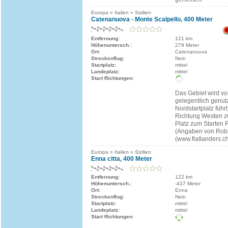
Europa » Italien » Sizilien
Catenanuova - Monte Scalpello, 400 Meter
Entfernung:
121 km
Höhenuntersch.:
279 Meter
Ort:
Catenanuova
Streckenflug:
Nein
Startplatz:
mittel
Landeplatz:
mittel
Start Richtungen:
Das Gebiet wird vo
gelegentlich genut
Nordstartplatz führ
Richtung Westen z
Platz zum Starten
(Angaben von Rob
(www.flatlanders.ch
Europa » Italien » Sizilien
Enna citta, 400 Meter
Entfernung:
122 km
Höhenuntersch.:
-437 Meter
Ort:
Enna
Streckenflug:
Nein
Startplatz:
mittel
Landeplatz:
mittel
Start Richtungen: