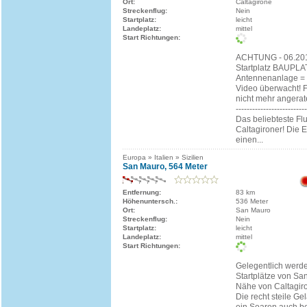
Ort:
Caltagirone
Streckenflug:
Nein
Startplatz:
leicht
Landeplatz:
mittel
Start Richtungen:
ACHTUNG - 06.2015
Startplatz BAUPLAT
Antennenanlage = 
Video überwacht! F
nicht mehr angerate
--------------------------
Das beliebteste Fl
Caltagironer! Die 
einen...
Europa » Italien » Sizilien
San Mauro, 564 Meter
Entfernung:
83 km
Höhenuntersch.:
536 Meter
Ort:
San Mauro
Streckenflug:
Nein
Startplatz:
leicht
Landeplatz:
mittel
Start Richtungen:
Gelegentlich werd
Startplätze von Sa
Nähe von Caltagiro
Die recht steile Ge