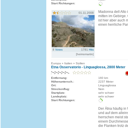
Start Richtungen:
Madonna dell Alto i
01.11.2008
mitten im Gebirge. 
ist hier aber auch 
einen herrliche Pa
8
Votes
1781
Hits
[heimomartin]
Europa » Italien » Sizilien
Etna Osservatorio - Linguaglossa, 2800 Meter
Entfernung:
160 km
Höhenuntersch.:
2237 Meter
Ort:
Linguaglossa
Streckenflug:
Nein
Startplatz:
sehr schwer
Landeplatz:
sehr schwer
Start Richtungen:
Der Ätna häufig in
und auf dem allei
herrschen meist st
einem Durchmesser
die Flanken trotz d