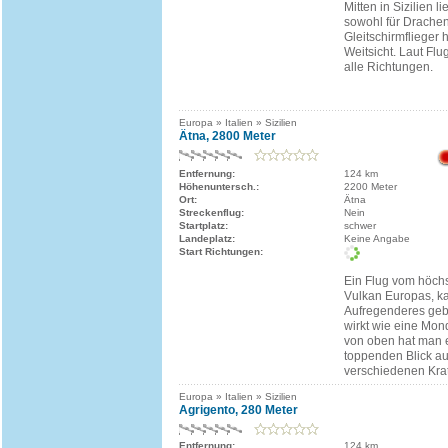
Mitten in Sizilien l
sowohl für Drachen
Gleitschirmflieger 
Weitsicht. Laut Flu
alle Richtungen.
Europa » Italien » Sizilien
Ätna, 2800 Meter
Entfernung:
124 km
Höhenuntersch.:
2200 Meter
Ort:
Ätna
Streckenflug:
Nein
Startplatz:
schwer
Landeplatz:
Keine Angabe
Start Richtungen:
Ein Flug vom höchs
Vulkan Europas, k
Aufregenderes ge
wirkt wie eine Mo
von oben hat man 
toppenden Blick au
verschiedenen Krat
Europa » Italien » Sizilien
Agrigento, 280 Meter
Entfernung:
124 km