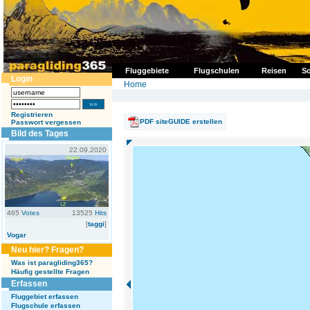
Fluggebiete
Flugschulen
Reisen
So
Login
Home
Registrieren
PDF siteGUIDE erstellen
Passwort vergessen
Bild des Tages
22.09.2020
465
Votes
13525
Hits
[
taggi
]
Vogar
Neu hier? Fragen?
Was ist paragliding365?
Häufig gestellte Fragen
Erfassen
Fluggebiet erfassen
Flugschule erfassen