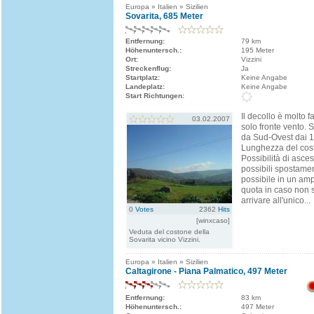
Europa » Italien » Sizilien
Sovarita, 685 Meter
Entfernung:
79 km
Höhenuntersch.:
195 Meter
Ort:
Vizzini
Streckenflug:
Ja
Startplatz:
Keine Angabe
Landeplatz:
Keine Angabe
Start Richtungen:
Il decollo è molto f
03.02.2007
solo fronte vento. 
da Sud-Ovest dai 1
Lunghezza del cos
Possibilità di asces
possibili spostamen
possibile in un am
quota in caso non s
arrivare all'unico...
0
Votes
2362
Hits
[winxcaso]
Veduta del costone della
Sovarita vicino Vizzini.
Europa » Italien » Sizilien
Caltagirone - Piana Palmatico, 497 Meter
Entfernung:
83 km
Höhenuntersch.:
497 Meter