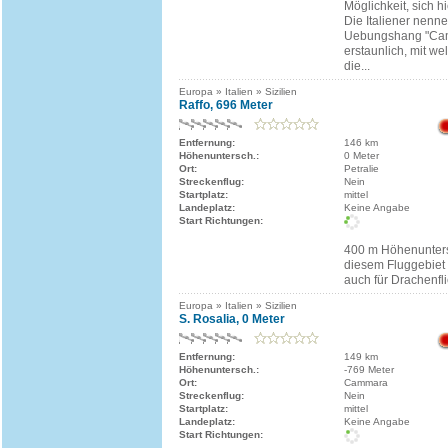
Möglichkeit, sich 
Die Italiener nenn
Uebungshang "Camp
erstaunlich, mit we
die...
Europa » Italien » Sizilien
Raffo, 696 Meter
Entfernung:
146 km
Höhenuntersch.:
0 Meter
Ort:
Petralie
Streckenflug:
Nein
Startplatz:
mittel
Landeplatz:
Keine Angabe
Start Richtungen:
400 m Höhenuntersc
diesem Fluggebiet
auch für Drachenfl
Europa » Italien » Sizilien
S. Rosalia, 0 Meter
Entfernung:
149 km
Höhenuntersch.:
-769 Meter
Ort:
Cammara
Streckenflug:
Nein
Startplatz:
mittel
Landeplatz:
Keine Angabe
Start Richtungen: