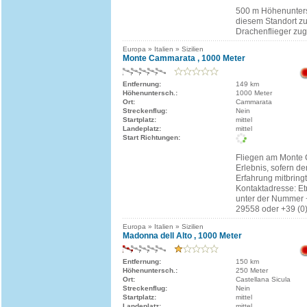
500 m Höhenunters
diesem Standort z
Drachenflieger zug
Europa » Italien » Sizilien
Monte Cammarata , 1000 Meter
Entfernung:
149 km
Höhenuntersch.:
1000 Meter
Ort:
Cammarata
Streckenflug:
Nein
Startplatz:
mittel
Landeplatz:
mittel
Start Richtungen:
Fliegen am Monte 
Erlebnis, sofern de
Erfahrung mitbringt
Kontaktadresse: E
unter der Nummer +
29558 oder +39 (0
Europa » Italien » Sizilien
Madonna dell Alto , 1000 Meter
Entfernung:
150 km
Höhenuntersch.:
250 Meter
Ort:
Castellana Sicula
Streckenflug:
Nein
Startplatz:
mittel
Landeplatz:
mittel