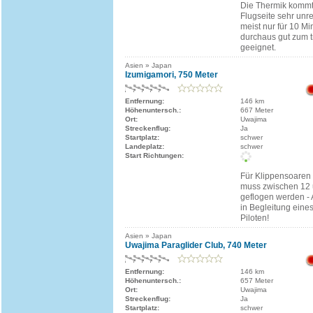
Die Thermik kommt
Flugseite sehr un
meist nur für 10 Mi
durchaus gut zum t
geeignet.
Asien » Japan
Izumigamori, 750 Meter
Entfernung:
146 km
Höhenuntersch.:
667 Meter
Ort:
Uwajima
Streckenflug:
Ja
Startplatz:
schwer
Landeplatz:
schwer
Start Richtungen:
Für Klippensoaren
muss zwischen 12 
geflogen werden - 
in Begleitung eine
Piloten!
Asien » Japan
Uwajima Paraglider Club, 740 Meter
Entfernung:
146 km
Höhenuntersch.:
657 Meter
Ort:
Uwajima
Streckenflug:
Ja
Startplatz:
schwer