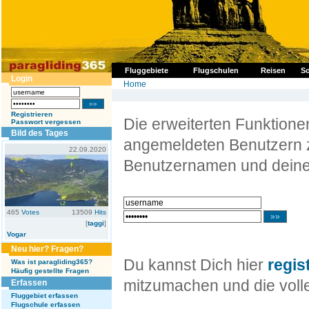
Fluggebiete
Flugschulen
Reisen
So
Login
Home
Registrieren
Die erweiterten Funktion
Passwort vergessen
Bild des Tages
angemeldeten Benutzern z
22.09.2020
Benutzernamen und deine
465
Votes
13509
Hits
[
taggi
]
Vogar
Neu hier? Fragen?
Du kannst Dich hier
regis
Was ist paragliding365?
Häufig gestellte Fragen
mitzumachen und die volle
Erfassen
Fluggebiet erfassen
Flugschule erfassen