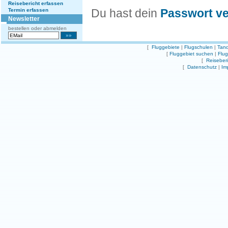
Reisebericht erfassen
Du hast dein
Passwort v
Termin erfassen
Newsletter
bestellen oder abmelden
[
Fluggebiete
|
Flugschulen
|
Tand
[
Fluggebiet suchen
|
Flu
[
Reiseber
[
Datenschutz
|
Im