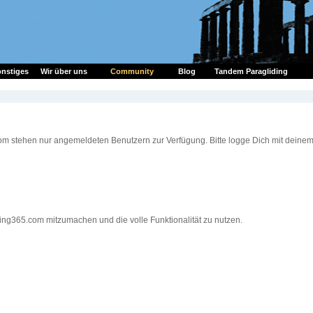
nstiges
Wir über uns
Community
Blog
Tandem Paragliding
om stehen nur angemeldeten Benutzern zur Verfügung. Bitte logge Dich mit deine
ding365.com mitzumachen und die volle Funktionalität zu nutzen.