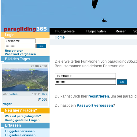
Fluggebiete
Flugschulen
Reisen
So
Login
Home
Registrieren
Passwort vergessen
Bild des Tages
Die erweiterten Funktionen von paragliding365.c
Benutzernamen und deinem Passwort ein:
22.09.2020
465
Votes
13511
Hits
Du kannst Dich hier
registrieren
, um bei paragli
[
taggi
]
Vogar
Du hast dein
Passwort vergessen
?
Neu hier? Fragen?
Was ist paragliding365?
Häufig gestellte Fragen
Erfassen
Fluggebiet erfassen
Flugschule erfassen