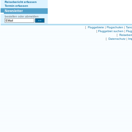
Reisebericht erfassen
Termin erfassen
Newsletter
bestellen oder abmelden
[
Fluggebiete
|
Flugschulen
|
Tand
[
Fluggebiet suchen
|
Flu
[
Reiseber
[
Datenschutz
|
Im