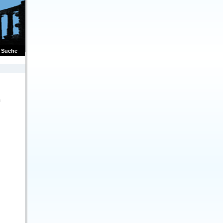
Suche
m